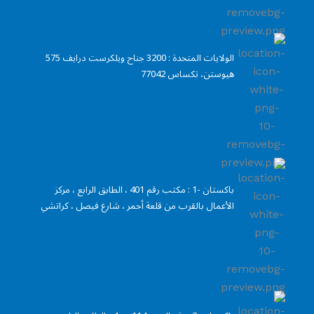
n
q
u
a
الولايات المتحدة : 3200 جناح ويلكرست درايف 575
r
هيوستن، تكساس 77042
e
باكستان -1 : مكتب رقم 401 ، الطابق الرابع ، مركز
الأعمال بالقرب من قلعة أحمر ، شارع فيصل ، كراتشي