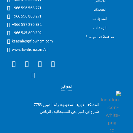
الرئيسي
+966 596 568 771
العملائنا
+966 596 860 271
المدونات
+966 597 890 932
الوحدات
+966 545 800 392
سياسة الخصوصية
ksasales@flowhcm.com
www.flowhcm.com/ar
I
L
T
Y
F
n
i
i
o
a
s
n
k
u
c
t
k
t
t
e
المواقع
a
e
o
u
b
g
d
k
b
o
المملكة العربية السعودية: رقم المبنى 7783 ,
r
i
e
o
شارع ابن كثير ,حي السليمانية , الرياض
a
n
k
m
-
-
i
s